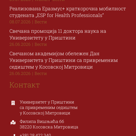
Реализована Еразмус+ краткорочна мобилност
студената „ESP for Health Professionals“
08.07.2026
|
Вести
Свечана промоција 11 доктора наука на
Универзитету у Приштини
26.06.2026
|
Вести
Свечаном академијом обележен Дан
Универзитета у Приштини са привременим
седиштем у Косовској Митровици
26.06.2026
|
Вести
Контакт
Универзитет у Приштини
са привременим седиштем
у Косовској Митровици
Филипа Вишњића бб
38220 Косовска Митровица
+381 28 422 340