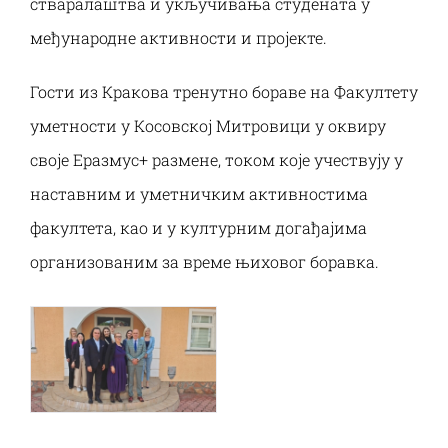
стваралаштва и укључивања студената у
међународне активности и пројекте.
Гости из Кракова тренутно бораве на Факултету
уметности у Косовској Митровици у оквиру
своје Eразмус+ размене, током које учествују у
наставним и уметничким активностима
факултета, као и у културним догађајима
организованим за време њиховог боравка.