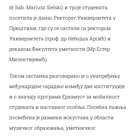
Наука и пројекти
dr hab. Mariusz Sielski) и троје студената,
посетила је данас Ректорат Универзитета у
Међународна сарадња
Приштини, где су се састали са ректором
Универзитета (проф. др Небојша Арсић) и
Алумни
деканом Факултета уметности (Мр Естер
Милентијевић).
Током састанка разговарано је о унапређењу
међународне сарадње између две институције
и о значају програма Eразмус+ за мобилност
студената и наставног особља. Посебна пажња
посвећена је размени искустава у области
музичког образовања, уметничког