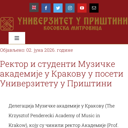
Skip
to
content
Toggle
Navigation
Објављено: 02. јуна 2026. године
Почетна
Ректор и студенти Музичке
академије у Кракову у посети
Универзитет
Универзитету у Приштини
Факултети
Делегација Музичке академије у Кракову (The
Студије и студенти
Krzysztof Penderecki Academy of Music in
Krakow), коју су чинили ректор Академије (
Prof
.