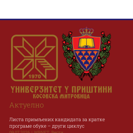
Актуелно
Листа примљених кандидата за кратке
програме обуке – други циклус
,
09.07.2026
|
WBNET
Вести