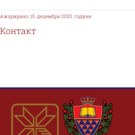
Наука и пројекти
Ажурирано: 15. децембра 2020. године
Међународна сарадња
Контакт
Алумни