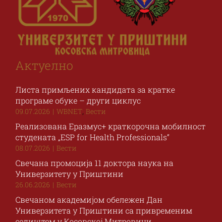
Актуелно
Листа примљених кандидата за кратке
програме обуке – други циклус
,
09.07.2026
|
WBNET
Вести
Реализована Еразмус+ краткорочна мобилност
студената „ESP for Health Professionals“
08.07.2026
|
Вести
Свечана промоција 11 доктора наука на
Универзитету у Приштини
26.06.2026
|
Вести
Свечаном академијом обележен Дан
Универзитета у Приштини са привременим
седиштем у Косовској Митровици