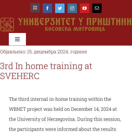
Skip
to
content
Toggle
Navigation
Објављено: 15. децембра 2024. године
Почетна
3rd In home training at
SVEHERC
Универзитет
Факултети
The third internal in-home training within the
WBNET project was held on December 14, 2024 at
Студије и студенти
the University of Herzegovina. During this session,
the participants were informed about the results