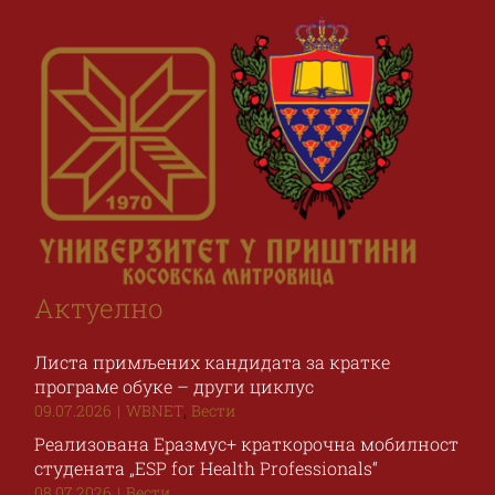
Актуелно
Листа примљених кандидата за кратке
програме обуке – други циклус
,
09.07.2026
|
WBNET
Вести
Реализована Еразмус+ краткорочна мобилност
студената „ESP for Health Professionals“
08.07.2026
|
Вести