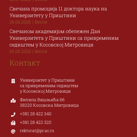
Свечана промоција 11 доктора наука на
Универзитету у Приштини
26.06.2026
|
Вести
Свечаном академијом обележен Дан
Универзитета у Приштини са привременим
седиштем у Косовској Митровици
26.06.2026
|
Вести
Контакт
Универзитет у Приштини
са привременим седиштем
у Косовској Митровици
Филипа Вишњића бб
38220 Косовска Митровица
+381 28 422 340
+381 28 422 320
rektorat@pr.ac.rs