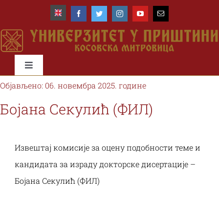
Skip
to
content
Toggle
Navigation
Објављено: 06. новембра 2025. године
Почетна
Бојана Секулић (ФИЛ)
Универзитет
Извештај комисије за оцену подобности теме и
Факултети
кандидата за израду докторске дисертације –
Бојана Секулић (ФИЛ)
Студије и студенти