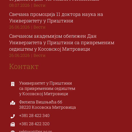
08.07.2026
|
Вести
Свечана промоција 11 доктора наука на
Универзитету у Приштини
26.06.2026
|
Вести
Свечаном академијом обележен Дан
Универзитета у Приштини са привременим
седиштем у Косовској Митровици
26.06.2026
|
Вести
Контакт
Универзитет у Приштини
са привременим седиштем
у Косовској Митровици
Филипа Вишњића бб
38220 Косовска Митровица
+381 28 422 340
+381 28 422 320
rektorat@pr.ac.rs