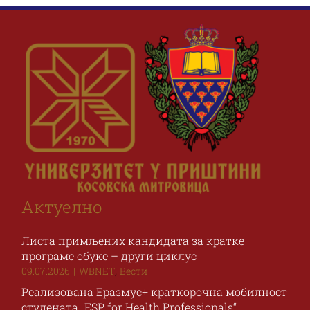
Наука и пројекти
Међународна сарадња
Алумни
Актуелно
Листа примљених кандидата за кратке
програме обуке – други циклус
,
09.07.2026
|
WBNET
Вести
Реализована Еразмус+ краткорочна мобилност
студената „ESP for Health Professionals“