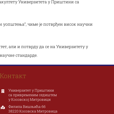
култету Универзитета у Приштини са
акултет
Филозофски
метности
факултет
 и уопштења“, чиме је потврђен висок научни
ке
т, али и потврду да се на Универзитету у
ра I бр. 117, 38227
Филипа Вишњића бб, 38220
Звечан
Косовска Митровица
научне стандарде.
81 28 497 924
+381 28 425 473
.art.pr.ac.rs
www.fifa.pr.ac.rs
tnost@pr.ac.rs
fifa@pr.ac.rs
Контакт
Универзитет у Приштини
са привременим седиштем
у Косовској Митровици
Филипа Вишњића бб
38220 Косовска Митровица