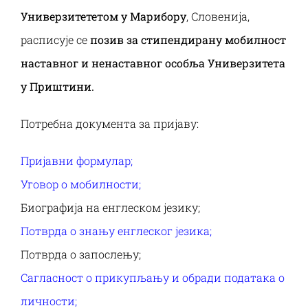
Наука и пројекти
Универзитететом у Марибору
, Словенија,
расписује се
позив за стипендирану мобилност
Међународна сарадња
наставног и ненаставног особља Универзитета
у Приштини.
Алумни
Потребна документа за пријаву:
Пријавни формулар
;
Уговор o мобилности;
Биографија на енглеском језику;
Потврда о знању енглеског језика;
Потврда о запослењу;
Сагласност о прикупљању и обради података о
личности
;