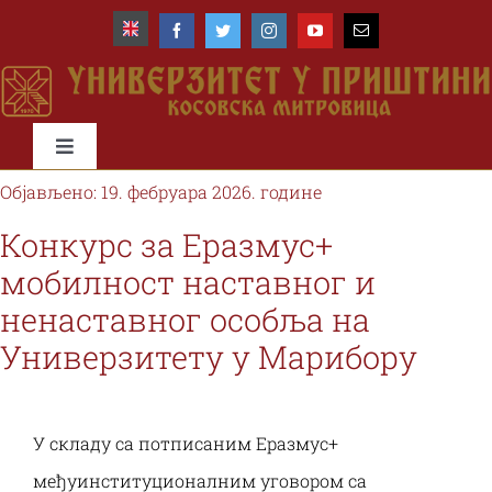
Skip
to
content
Toggle
Navigation
Објављено: 19. фебруара 2026. године
Почетна
Конкурс за Еразмус+
мобилност наставног и
Универзитет
ненаставног особља на
Универзитету у Марибору
Факултети
Студије и студенти
У складу са потписаним Eразмус+
међуинституционалним уговором са