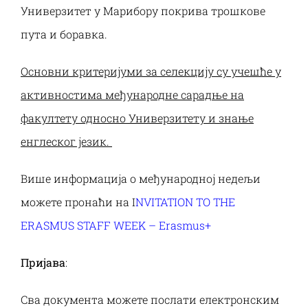
Универзитет у Марибору покрива трошкове
пута и боравка.
Основни критеријуми за селекцију су учешће у
активностима међународне сарадње на
факултету односно Универзитету и знање
енглеског језик.
Више информација о међународној недељи
можете пронаћи на
I
NVITATION TO THE
ERASMUS STAFF WEEK – Erasmus+
Пријава
:
Сва документа можете послати електронским