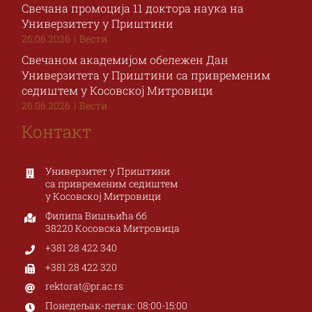
Свечана промоција 11 доктора наука на
Универзитету у Приштини
26.06.2026
|
Вести
Свечаном академијом обележен Дан
Универзитета у Приштини са привременим
седиштем у Косовској Митровици
26.06.2026
|
Вести
Контакт
Универзитет у Приштини
са привременим седиштем
у Косовској Митровици
Филипа Вишњића бб
38220 Косовска Митровица
+381 28 422 340
+381 28 422 320
rektorat@pr.ac.rs
Понедељак-петак: 08:00-15:00