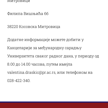
Митровици
Филипа Вишњића бб
38220 Косовска Митровица
Додатне информације можете добити у
Канцеларији за међународну сарадњу
Универзитета сваког радног дана, у периоду од
8.00 до 14.00 часова, путем имејла
valentina.draskic@pr.ac.rs, или телефоном на
028-422-340.