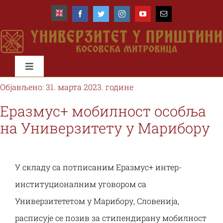
Skip
to
content
Toggle
Navigation
Објављено: 31. марта 2023. године
Почетна
Еразмус+ мобилност особља
на Универзитету у Марибору
Универзитет
Факултети
У складу са потписаним Eразмус+ интер-
институционалним уговором са
Студије и студенти
Универзитететом у Марибору, Словенија,
расписује се позив за стипендирану мобилност