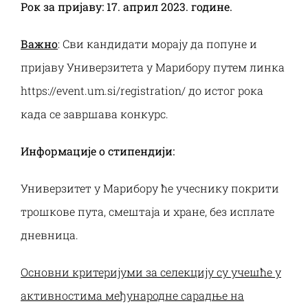
Рок за пријаву: 17. април 2023. године.
Важно
: Сви кандидати морају да попуне и
пријаву Универзитета у Марибору путем линка
https://event.um.si/registration/
до истог рока
када се завршава конкурс.
Информације о стипендији:
Универзитет у Марибору ће учеснику покрити
трошкове пута, смештаја и хране, без исплате
дневница.
Основни критеријуми за селекцију су учешће у
активностима међународне сарадње на