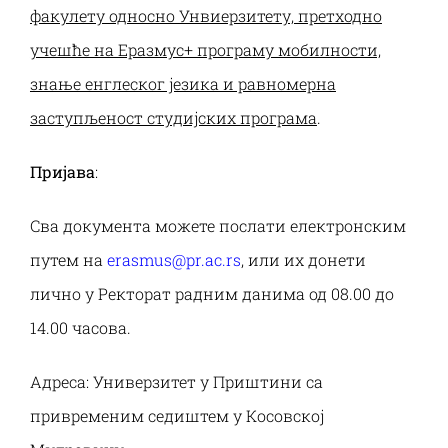
факулету односно Унвиерзитету, претходно
учешће на Еразмус+ програму мобилности,
знање енглеског језика и равномерна
заступљеност студијских програма
.
Пријава
:
Сва документа можете послати електронским
путем на
erasmus@pr.ac.rs
, или их донети
лично у Ректорат радним данима од 08.00 до
14.00 часова.
Адреса: Универзитет у Приштини са
привременим седиштем у Косовској