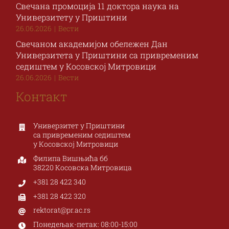
Свечана промоција 11 доктора наука на
Универзитету у Приштини
26.06.2026
|
Вести
Свечаном академијом обележен Дан
Универзитета у Приштини са привременим
седиштем у Косовској Митровици
26.06.2026
|
Вести
Контакт
Универзитет у Приштини
са привременим седиштем
у Косовској Митровици
Филипа Вишњића бб
38220 Косовска Митровица
+381 28 422 340
+381 28 422 320
rektorat@pr.ac.rs
Понедељак-петак: 08:00-15:00