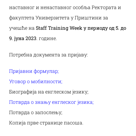
Наука и пројекти
наставног и ненаставног особља Ректората и
факултета Универзитета у Приштини за
Међународна сарадња
учешће на
Staff
Training
Week
у периоду од 5. до
9. јуна 2023
. године.
Алумни
Потребна документа за пријаву:
Пријавни формулар
;
Уговор o мобилности;
Биографија на енглеском језику;
Потврда о знању енглеског језика;
Потврда о запослењу;
Копија прве странице пасоша.