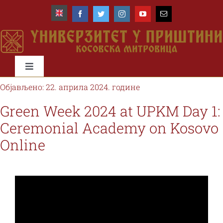
Skip
to
content
Toggle
Navigation
Објављено: 22. априла 2024. године
Почетна
Green Week 2024 at UPKM Day 1:
Ceremonial Academy on Kosovo
Универзитет
Online
Факултети
Студије и студенти