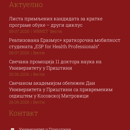
Актуелно
Листа примљених кандидата за кратке
програме обуке – други циклус
,
09.07.2026
|
WBNET
Вести
Реализована Еразмус+ краткорочна мобилност
студената „ESP for Health Professionals“
08.07.2026
|
Вести
Свечана промоција 11 доктора наука на
Универзитету у Приштини
26.06.2026
|
Вести
Свечаном академијом обележен Дан
Универзитета у Приштини са привременим
седиштем у Косовској Митровици
26.06.2026
|
Вести
Контакт
Универзитет у Приштини