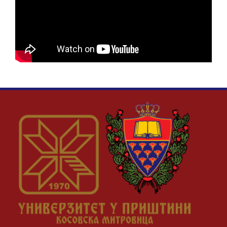
Наука и пројекти
Међународна сарадња
Алумни