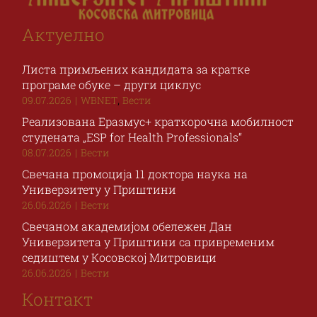
Актуелно
Листа примљених кандидата за кратке
програме обуке – други циклус
,
09.07.2026
|
WBNET
Вести
Реализована Еразмус+ краткорочна мобилност
студената „ESP for Health Professionals“
08.07.2026
|
Вести
Свечана промоција 11 доктора наука на
Универзитету у Приштини
26.06.2026
|
Вести
Свечаном академијом обележен Дан
Универзитета у Приштини са привременим
седиштем у Косовској Митровици
26.06.2026
|
Вести
Контакт