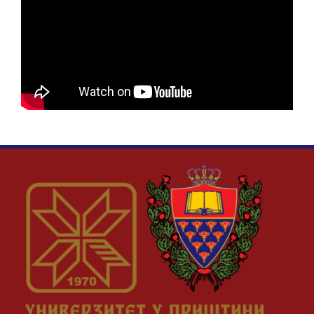
Наука и пројекти
Међународна сарадња
Алумни