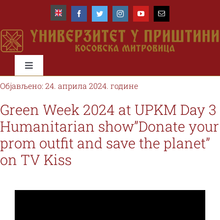
Skip
to
content
Toggle
Navigation
Објављено: 24. априла 2024. године
Почетна
Green Week 2024 at UPKM Day 3
Humanitarian show”Donate your
Универзитет
prom outfit and save the planet”
on TV Kiss
Факултети
Студије и студенти