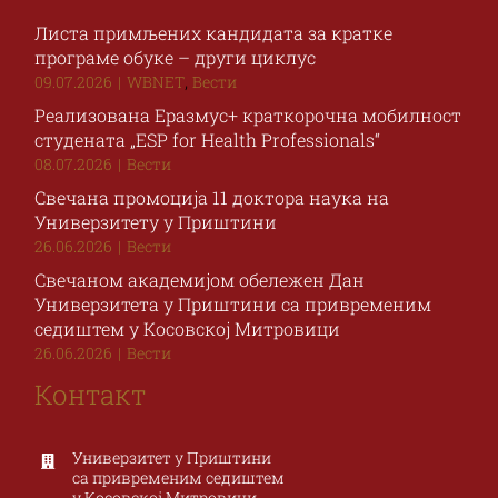
Листа примљених кандидата за кратке
програме обуке – други циклус
,
09.07.2026
|
WBNET
Вести
Реализована Еразмус+ краткорочна мобилност
студената „ESP for Health Professionals“
08.07.2026
|
Вести
Свечана промоција 11 доктора наука на
Универзитету у Приштини
26.06.2026
|
Вести
Свечаном академијом обележен Дан
Универзитета у Приштини са привременим
седиштем у Косовској Митровици
26.06.2026
|
Вести
Контакт
Универзитет у Приштини
са привременим седиштем
у Косовској Митровици