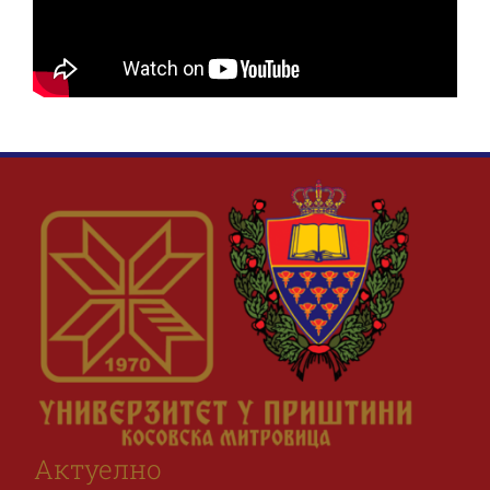
Наука и пројекти
Међународна сарадња
Алумни
Актуелно