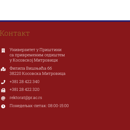
акултет
Филозофски
метности
факултет
Контакт
ке
Универзитет у Приштини
са привременим седиштем
ра I бр. 117, 38227
Филипа Вишњића бб, 38220
Звечан
Косовска Митровица
у Косовској Митровици
81 28 497 924
+381 28 425 473
Филипа Вишњића бб
.art.pr.ac.rs
www.fifa.pr.ac.rs
38220 Косовска Митровица
tnost@pr.ac.rs
fifa@pr.ac.rs
+381 28 422 340
+381 28 422 320
rektorat@pr.ac.rs
Понедељак-петак: 08:00-15:00