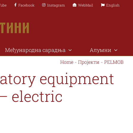
Tube
Facebook
Instagram
WebMail
English
Међународна сарадња
Алумни
Home
-
Пројекти
-
PELMOB
Правни
Природно-
рата
ratory equipment
факултет
математички факултет
и пројекти
отека
 и пројекти
 electric
ере
нкурси
и НИ
та на УП
бара бр. 29, 38220
Лоле Рибара бр. 29, 38220
ска Митровица
Косовска Митровица
а мрежа
81 28 425 339
+381 28 425 396
//pravni.pr.ac.rs/
www.prirodnomatematicki.pr.ac.rs
ra@pr.ac.rs
pmfkm@pr.ac.rs