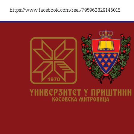
Студент проректор
Смешт
Подац
Корисни линкови
Конкурси и стипендије
WBN
Учитељски
Факултет за 
https://www.facebook.com/reel/795962829146015
Прописи и документа
Студентски парламент
Наставниц
Здрав
факултет
физичко вас
Еразмус повеља
DIG
Национални прописи
Студентске организације
База 
Студе
Еразмус+ приче
RES-
Општа акта
Афили
UPR
Контакт
Правилници
Мобил
PRO
Обрасци
Канцеларија за међународну
Профе
Немањина бб, 38218
Доситеја Обрадовић
K2W
Лепосавић
Лепосави
Пословници и кодекси
сарадњу
+381 28 422 340
+381 25 84 164
+381 28 84 
www.uf-pz.net
www.fsfv.pr.a
Стратегије и одлуке
ufp@pr.ac.rs
dif@pr.ac.r