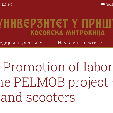
8 422 340
You
удије и студенти
Наука и пројекти
ски
Пољопривредни
аука
Организациона шема Ректо
Пројекти
 Promotion of labo
т
факултет
одство
е и дешавања
иторијум
MOB
Организационе јединице
Национални програми 
 Универзитета
ност студената
ена наука
RANS
Универзитетска библи
Међународни програми
he PELMOB project –
рси и стипендије
јација
IFE
Центар за развој кариј
Актуелни позиви и ко
 and scooters
на већа
нути студенти
RTEL
Центар за МД студије 
Претраживање пројека
, 38220
Копаоничка бб, 38228
Лоле Ри
ука
ровица
Лешак
Косов
ије
T4WB
Академска рачунарск
Радионице
298
+381 28 88 261
+3
 стандард
ција
c.rs
www.agr.pr.ac.rs
https:
ри
ERE
ac.rs
poljfak@verat.net
p