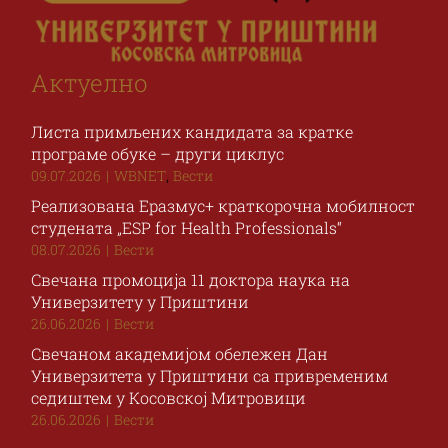
Актуелно
Листа примљених кандидата за кратке
програме обуке – други циклус
,
09.07.2026
|
WBNET
Вести
Реализована Еразмус+ краткорочна мобилност
студената „ESP for Health Professionals“
08.07.2026
|
Вести
Свечана промоција 11 доктора наука на
Универзитету у Приштини
26.06.2026
|
Вести
Свечаном академијом обележен Дан
Универзитета у Приштини са привременим
седиштем у Косовској Митровици
26.06.2026
|
Вести