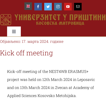
Skip
to
content
Toggle
Navigation
Објављено: 17. марта 2024. године
Почетна
Kick off meeting
Универзитет
Kick-off meeting of the NEST4WB ERASMUS+
Факултети
project was held on 12th March 2024 in Leposavic
and on 13th March 2024 in Zvecan at Academy of
Студије и студенти
Applied Sciences Kosovsko Metohijska.