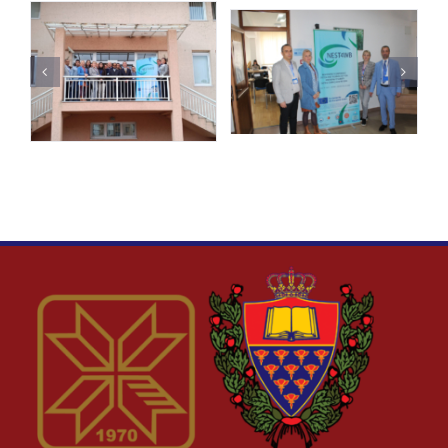
Наука и пројекти
Међународна сарадња
Алумни