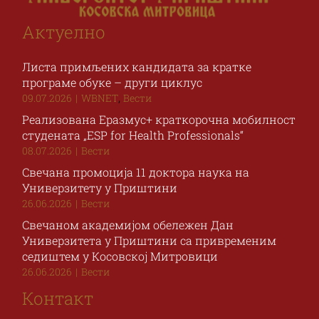
Актуелно
Листа примљених кандидата за кратке
програме обуке – други циклус
,
09.07.2026
|
WBNET
Вести
Реализована Еразмус+ краткорочна мобилност
студената „ESP for Health Professionals“
08.07.2026
|
Вести
Свечана промоција 11 доктора наука на
Универзитету у Приштини
26.06.2026
|
Вести
Свечаном академијом обележен Дан
Универзитета у Приштини са привременим
седиштем у Косовској Митровици
26.06.2026
|
Вести
Контакт