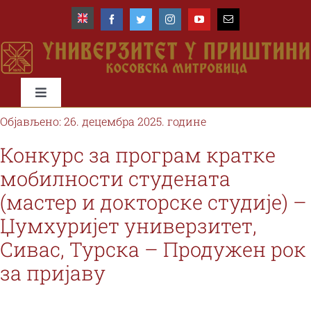
Skip
to
content
Toggle
Navigation
Објављено: 26. децембра 2025. године
Почетна
Конкурс за програм кратке
мобилности студената
Универзитет
(мастер и докторске студије) –
Џумхуријет универзитет,
Факултети
Сивас, Турска – Продужен рок
Студије и студенти
за пријаву