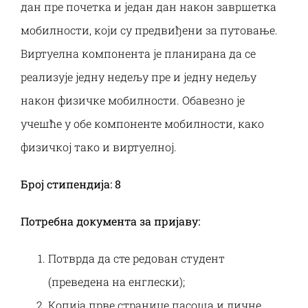
дан пре почетка и један дан након завршетка
мобилности, који су предвиђени за путовање.
Виртуелна компонента је планирана да се
реализује једну недељу пре и једну недељу
након физичке мобилности. Обавезно је
учешће у обе компоненте мобилности, како
физичкој тако и виртуелној.
Број стипендија:
8
Потребна документа за пријаву:
Потврда да сте редован студент
(преведена на енглески);
Копија прве странице пасоша и личне