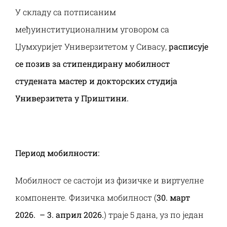
Наука и пројекти
У складу са потписаним
међуинституционалним уговором са
Међународна сарадња
Џумхуријет Универзитетом у Сивасу,
расписује
се позив за стипендирану
мобилност
Алумни
студената мастер и докторских студија
Универзитета у Приштини.
Период мобилности:
Мобилност се састоји из физичке и виртуелне
компоненте. Физичка мобилност (
30. март
2026. – 3. април 2026.
) траје 5 дана, уз по један