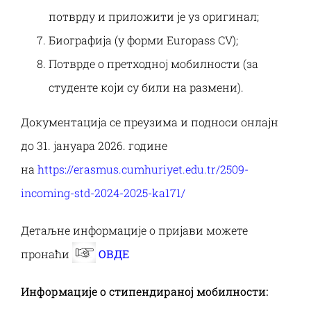
потврду и приложити је уз оригинал;
Биографија (у форми Europass CV);
Потврде о претходној мобилности (за
студенте који су били на размени).
Документација се преузима и подноси онлајн
до 31. јануара 2026. године
на
https://erasmus.cumhuriyet.edu.tr/2509-
incoming-std-2024-2025-ka171/
Детаљне информације о пријави можете
пронаћи
ОВДЕ
Информације о стипендираној мобилности: