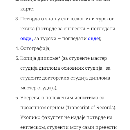
карте;
Потврда о знању енглеског или турског
језика (потврде за енглески – погледати
овде ,
за турски – погледати
овде
);
Фотографија;
Копија дипломе* (за студенте мастер
студија диплома основних студија, за
студенте докторских студија диплома
мастер студија);
Уверење о полoженим испитима са
просечном оценом (Transcript of Records).
Уколико факултет не издаје потврде на
енглеском, студенти могу сами превести