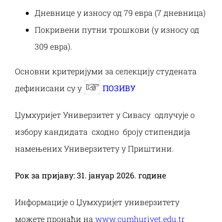
Дневнице у износу од 79 евра (7 дневница)
Покривени путни трошкови (у износу од
309 евра).
Основни критеријуми за селекцију студената
дефинисани су у
ПОЗИВУ
Џумхуријет Универзитет у Сивасу одлучује о
избору кандидата сходно броју стипендија
намењених Универзитету у Приштини.
Рок за пријаву: 31
. јануар 2026. године
Информације о Џумхуријет универзитету
можете пронаћи на
www.cumhuriyet.edu.tr