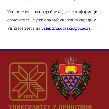
Уколико су вам потребне додатне информације,
обратите се Служби за међународну сарадњу
Универзитета на
valentina
.
draskic
@
pr
.
ac
.
rs
.