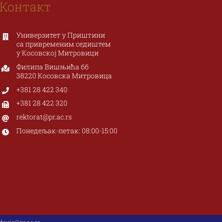
Контакт
акултет
Филозофски
метности
факултет
Универзитет у Приштини
са привременим седиштем
у Косовској Митровици
ке
Филипа Вишњића бб
38220 Косовска Митровица
+381 28 422 340
ра I бр. 117, 38227
Филипа Вишњића бб, 38220
Звечан
Косовска Митровица
+381 28 422 320
81 28 497 924
+381 28 425 473
rektorat@pr.ac.rs
.art.pr.ac.rs
www.fifa.pr.ac.rs
tnost@pr.ac.rs
fifa@pr.ac.rs
Понедељак-петак: 08:00-15:00