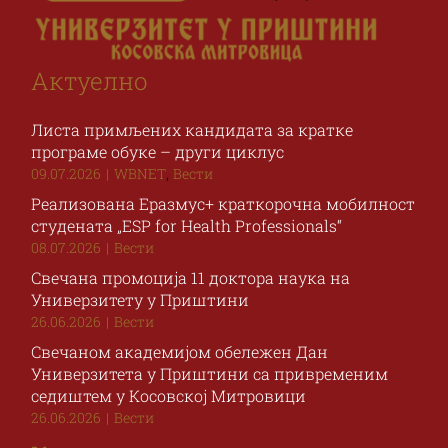
Актуелно
Листа примљених кандидата за кратке
програме обуке – други циклус
,
09.07.2026
|
WBNET
Вести
Реализована Еразмус+ краткорочна мобилност
студената „ESP for Health Professionals“
08.07.2026
|
Вести
Свечана промоција 11 доктора наука на
Универзитету у Приштини
26.06.2026
|
Вести
Свечаном академијом обележен Дан
Универзитета у Приштини са привременим
седиштем у Косовској Митровици
26.06.2026
|
Вести