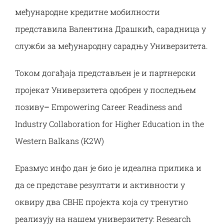
међународне кредитне мобилности
представила Валентина Драшкић, сарадница у
служби за међународну сарадњу Универзитета.
Током догађаја представљен је и партнерски
пројекат Универзитета одобрен у последњем
позиву
–
Empowering Career Readiness and
Industry Collaboration for Higher Education in the
Western Balkans (K2W)
Еразмус инфо дан је био је идеална прилика и
да се представе резултати и активности у
оквиру два CBHE пројекта која су тренутно
реализују на нашем универзитету: Research