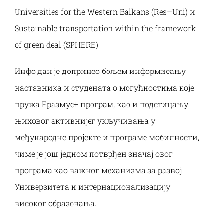
Universities for the Western Balkans (Res–Uni) и
Sustainable transportation within the framework
of green deal (SPHERE)
Инфо дан је допринео бољем информисању
наставника и студената о могућностима које
пружа Еразмус+ програм, као и подстицању
њиховог активнијег укључивања у
међународне пројекте и програме мобилности,
чиме је још једном потврђен значај овог
програма као важног механизма за развој
Универзитета и интернационализацију
високог образовања.