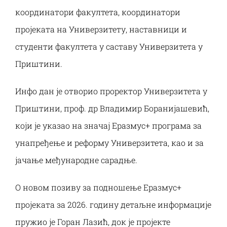
координатори факултета, координатори
пројеката на Универзитету, наставници и
студенти факултета у саставу Универзитета у
Приштини.
Инфо дан је отворио проректор Универзитета у
Приштини, проф. др Владимир Боранијашевић,
који је указао на значај Еразмус+ програма за
унапређење и реформу Универзитета, као и за
јачање међународне сарадње.
О новом позиву за подношење Еразмус+
пројеката за 2026. годину детаљне информације
пружио је Горан Лазић, док је пројекте