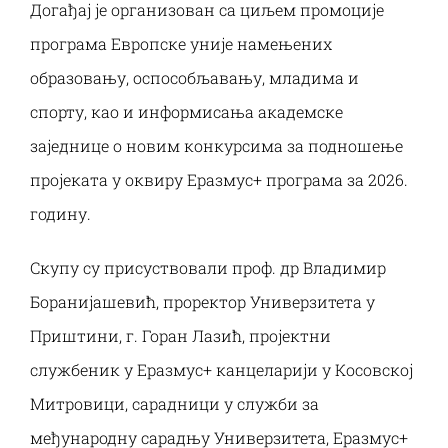
Наука и пројекти
Догађај је организован са циљем промоције
програма Европске уније намењених
Међународна сарадња
образовању, оспособљавању, младима и
спорту, као и информисања академске
Алумни
заједнице о новим конкурсима за подношење
пројеката у оквиру Еразмус+ програма за 2026.
годину.
Скупу су присуствовали проф. др Владимир
Боранијашевић, проректор Универзитета у
Приштини, г. Горан Лазић, пројектни
службеник у Еразмус+ канцеларији у Косовској
Митровици, сарадници у служби за
међународну сарадњу Универзитета, Еразмус+