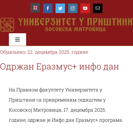
Skip
to
content
Toggle
Navigation
Објављено: 22. децембра 2025. године
Почетна
Oдржан Еразмус+ инфо дан
Универзитет
На Правном факултету Универзитета у
Факултети
Приштини са привременим седиштем у
Косовској Митровици, 17. децембра 2025.
Студије и студенти
године, одржан је Инфо дан Еразмус+ програма.