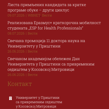
Листа примљених кандидата за кратке
програме обуке – други циклус
,
09.07.2026
|
WBNET
Вести
Реализована Еразмус+ краткорочна мобилност
студената „ESP for Health Professionals“
08.07.2026
|
Вести
Свечана промоција 11 доктора наука на
Универзитету у Приштини
26.06.2026
|
Вести
Свечаном академијом обележен Дан
Универзитета у Приштини са привременим
седиштем у Косовској Митровици
26.06.2026
|
Вести
Контакт
Универзитет у Приштини
са привременим седиштем
у Косовској Митровици