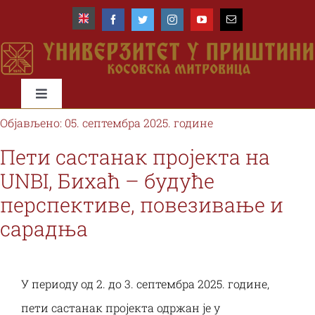
Skip
to
content
Toggle
Navigation
Објављено: 05. септембра 2025. године
Почетна
Пети састанак пројекта на
UNBI, Бихаћ – будуће
Универзитет
перспективе, повезивање и
сарадња
Факултети
Студије и студенти
У периоду од 2. до 3. септембра 2025. године,
пети састанак пројекта одржан је у