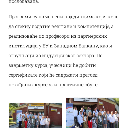
послодаваца.
Програми су намењени појединцима који желе
да стекну додатне вештине и компетенције, а
реализоваће их професори из партнерских
институција у ЕУ и Западном Балкану, као и
стручњаци из индустријског сектора. По
завршетку курса, учесници ће добити
сертификате који ће садржати преглед
похађаних курсева и практичне обуке.