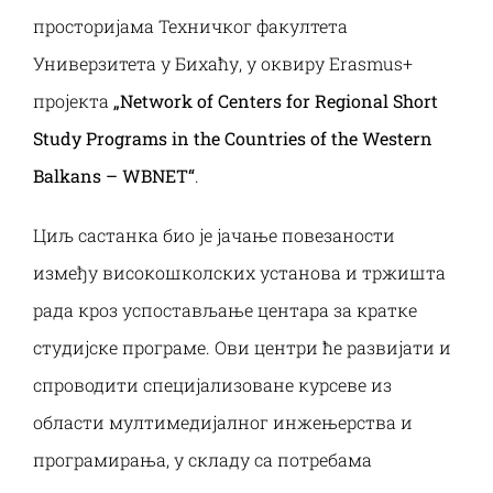
Наука и пројекти
просторијама Техничког факултета
Универзитета у Бихаћу, у оквиру Erasmus+
Међународна сарадња
пројекта
„Network of Centers for Regional Short
Study Programs in the Countries of the Western
Алумни
Balkans – WBNET“
.
Циљ састанка био је јачање повезаности
између високошколских установа и тржишта
рада кроз успостављање центара за кратке
студијске програме. Ови центри ће развијати и
спроводити специјализоване курсеве из
области мултимедијалног инжењерства и
програмирања, у складу са потребама