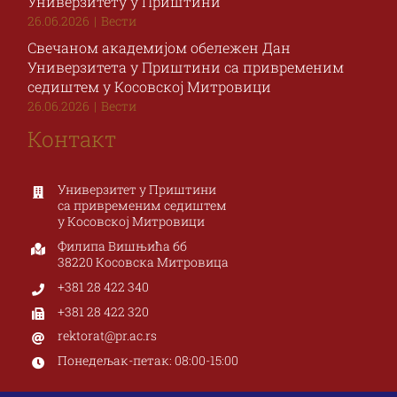
Универзитету у Приштини
26.06.2026
|
Вести
Свечаном академијом обележен Дан
Универзитета у Приштини са привременим
седиштем у Косовској Митровици
26.06.2026
|
Вести
Контакт
Универзитет у Приштини
са привременим седиштем
у Косовској Митровици
Филипа Вишњића бб
38220 Косовска Митровица
+381 28 422 340
+381 28 422 320
rektorat@pr.ac.rs
Понедељак-петак: 08:00-15:00