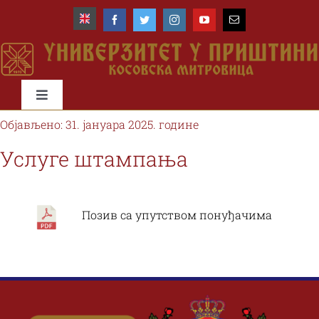
Skip
to
content
Toggle
Navigation
Објављено: 31. јануара 2025. године
Почетна
Услуге штампања
Универзитет
Позив са упутством понуђачима
Факултети
Студије и студенти