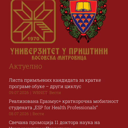
Наука и пројекти
Међународна сарадња
Алумни
Актуелно
Листа примљених кандидата за кратке
програме обуке – други циклус
,
09.07.2026
|
WBNET
Вести
Реализована Еразмус+ краткорочна мобилност
студената „ESP for Health Professionals“
08.07.2026
|
Вести
Свечана промоција 11 доктора наука на