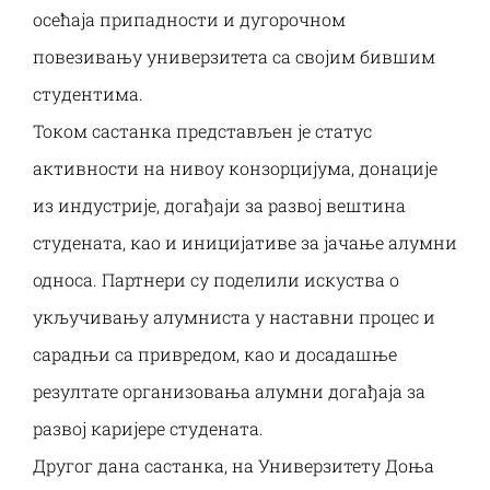
осећаја припадности и дугорочном
повезивању универзитета са својим бившим
студентима.
Током састанка представљен је статус
активности на нивоу конзорцијума, донације
из индустрије, догађаји за развој вештина
студената, као и иницијативе за јачање алумни
односа. Партнери су поделили искуства о
укључивању алумниста у наставни процес и
сарадњи са привредом, као и досадашње
резултате организовања алумни догађаја за
развој каријере студената.
Другог дана састанка, на Универзитету Доња