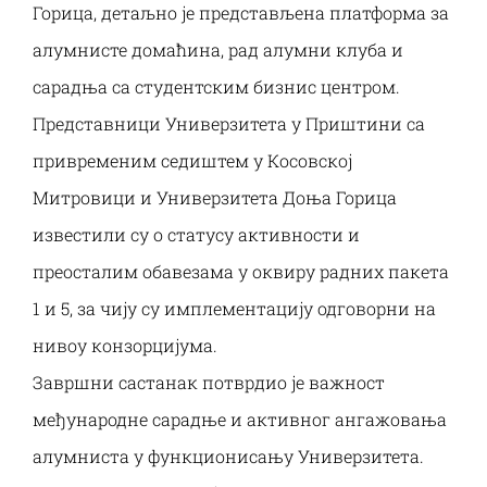
Горица, детаљно је представљена платформа за
алумнисте домаћина, рад алумни клуба и
сарадња са студентским бизнис центром.
Представници Универзитета у Приштини са
привременим седиштем у Косовској
Митровици и Универзитета Доња Горица
известили су о статусу активности и
преосталим обавезама у оквиру радних пакета
1 и 5, за чију су имплементацију одговорни на
нивоу конзорцијума.
Завршни састанак потврдио је важност
међународне сарадње и активног ангажовања
алумниста у функционисању Универзитета.