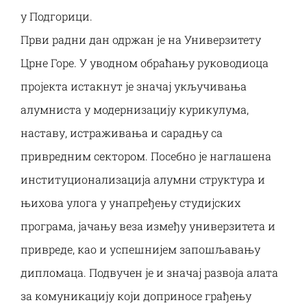
Наука и пројекти
у Подгорици.
Први радни дан одржан је на Универзитету
Међународна сарадња
Црне Горе. У уводном обраћању руководиоца
пројекта истакнут је значај укључивања
Алумни
алумниста у модернизацију курикулума,
наставу, истраживања и сарадњу са
привредним сектором. Посебно је наглашена
институционализација алумни структура и
њихова улога у унапређењу студијских
програма, јачању веза између универзитета и
привреде, као и успешнијем запошљавању
дипломаца. Подвучен је и значај развоја алата
за комуникацију који доприносе грађењу