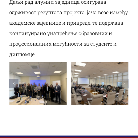
Даљи рад алумни заједница осигурава
одрживост резултата пројекта, јача везе између
академске заједнице и привреде, те подржава
континуирано унапређење образовних и
професионалних могућности за студенте и
дипломце.