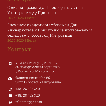
08.07.2026
|
Вести
Свечана промоција 11 доктора наука на
Универзитету у Приштини
26.06.2026
|
Вести
Свечаном академијом обележен Дан
Универзитета у Приштини са привременим
седиштем у Косовској Митровици
26.06.2026
|
Вести
Контакт
Универзитет у Приштини
са привременим седиштем
у Косовској Митровици
Филипа Вишњића бб
38220 Косовска Митровица
+381 28 422 340
+381 28 422 320
rektorat@pr.ac.rs