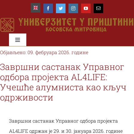
Skip
to
content
Toggle
Navigation
Објављено: 09. фебруара 2026. године
Почетна
Завршни састанак Управног
одбора пројекта AL4LIFE:
Универзитет
Учешће алумниста као кључ
одрживости
Факултети
Студије и студенти
Завршни састанак Управног одбора пројекта
AL4LIFE одржан је 29. и 30. јануара 2026. године