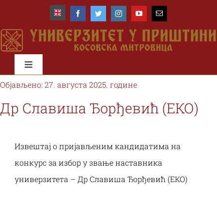
Skip
to
content
Toggle
Navigation
Објављено: 27. августа 2025. године
Почетна
Др Славиша Ђорђевић (ЕКО)
Универзитет
Извештај о пријављеним кандидатима на
Факултети
конкурс за избор у звање наставника
универзитета – Др Славиша Ђорђевић (ЕКО)
Студије и студенти