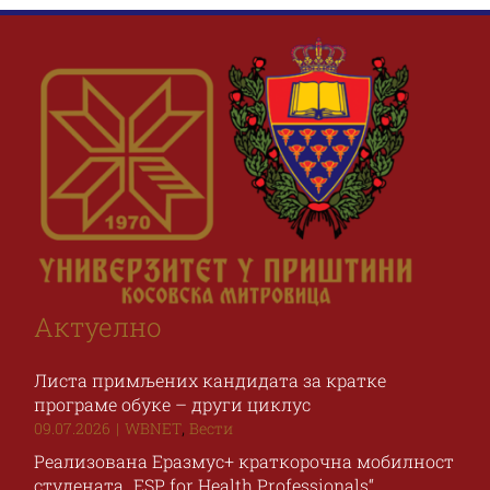
Наука и пројекти
Међународна сарадња
Алумни
Актуелно
Листа примљених кандидата за кратке
програме обуке – други циклус
,
09.07.2026
|
WBNET
Вести
Реализована Еразмус+ краткорочна мобилност
студената „ESP for Health Professionals“