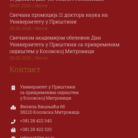
08.07.2026
|
Вести
Свечана промоција 11 доктора наука на
Универзитету у Приштини
26.06.2026
|
Вести
Свечаном академијом обележен Дан
Универзитета у Приштини са привременим
седиштем у Косовској Митровици
26.06.2026
|
Вести
Контакт
Универзитет у Приштини
са привременим седиштем
у Косовској Митровици
Филипа Вишњића бб
38220 Косовска Митровица
+381 28 422 340
+381 28 422 320
rektorat@pr.ac.rs