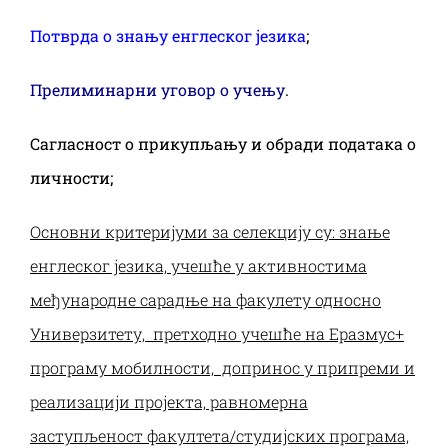
Потврда о знању енглеског језика
;
Прелиминарни уговор о учењу
.
Сагласност о прикупљању и обради података о
личности;
Основни критеријуми за селекцију су: знање
енглеског језика, учешће у активностима
међународне сарадње на факулету односно
Универзитету, претходно учешће на Еразмус+
програму мобилности, допринос у припреми и
реализацији пројекта, равномерна
заступљеност
факултета/студијских програма,