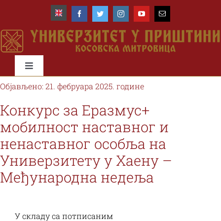
Skip
to
content
Toggle
Navigation
Објављено: 21. фебруара 2025. године
Почетна
Конкурс за Еразмус+
мобилност наставног и
Универзитет
ненаставног особља на
Универзитету у Хаену –
Факултети
Међународна недеља
Студије и студенти
У складу са потписаним