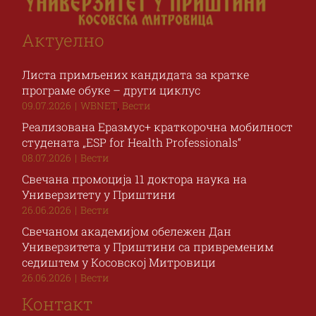
Актуелно
Листа примљених кандидата за кратке
програме обуке – други циклус
,
09.07.2026
|
WBNET
Вести
Реализована Еразмус+ краткорочна мобилност
студената „ESP for Health Professionals“
08.07.2026
|
Вести
Свечана промоција 11 доктора наука на
Универзитету у Приштини
26.06.2026
|
Вести
Свечаном академијом обележен Дан
Универзитета у Приштини са привременим
седиштем у Косовској Митровици
26.06.2026
|
Вести
Контакт