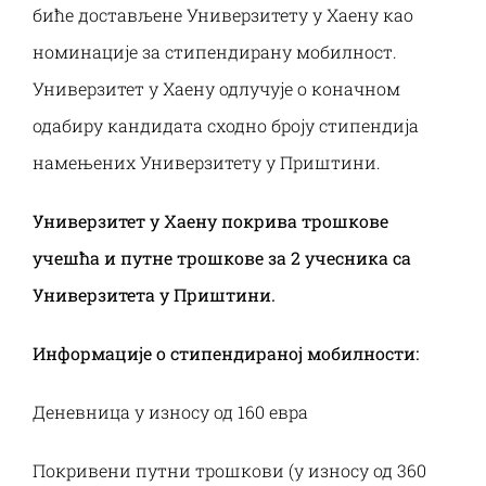
биће достављене Универзитету у Хаену као
номинације за стипендирану мобилност.
Универзитет у Хаену одлучује о коначном
одабиру кандидата сходно броју стипендија
намењених Универзитету у Приштини.
Универзитет у Хаену покрива трошкове
учешћа и путне трошкове за 2 учесника са
Универзитета у Приштини.
Информације о стипендираној мобилности:
Деневница у износу од 160 евра
Покривени путни трошкови (у износу од 360