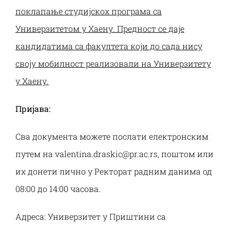
поклапање студијскох програма са
Универзитетом у Хаену. Предност се даје
кандидатима са факултета који до сада нису
своју мобилност реализовали на Универзитету
у Хаену.
Пријава:
Сва документа можете послати електронским
путем на valentina.draskic@pr.ac.rs, поштом или
их донети лично у Ректорат радним данима од
08:00 до 14:00 часова.
Адреса: Универзитет у Приштини са