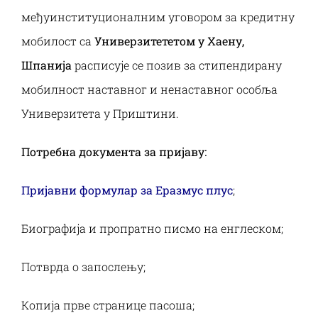
Наука и пројекти
међуинституционалним уговором за кредитну
мобилост са
Универзитететом у Хаену,
Међународна сарадња
Шпанија
расписује се позив за стипендирану
мобилност наставног и ненаставног особља
Алумни
Универзитета у Приштини.
Потребна документа за пријаву:
Пријавни формулар за Еразмус плус
;
Биографија и пропратно писмо на енглеском;
Потврда о запослењу;
Копија прве странице пасоша;