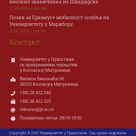
високих званичника из Швајцарске
12.06.2026
|
Вести
Позив за Еразмус+ мобилност особља на
Универзитету у Марибору
11.06.2026
|
Вести
Контакт
Универзитет у Приштини
са привременим седиштем
у Косовској Митровици
Филипа Вишњића бб
38220 Косовска Митровица
+381 28 422 340
+381 28 422 320
rektorat@pr.ac.rs
Понедељак-петак: 08:00-15:00
Copyright © 2021 Универзитет у Приштини. Сва права задржана.