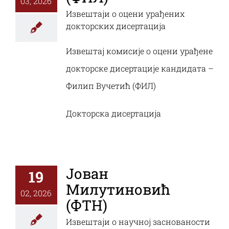
03, 2026
Извештаји о оцени урађених
докторских дисертација
Извештај комисије о оцени урађене
докторске дисертације кандидата –
Филип Вучетић (ФИЛ)
Докторска дисертација
Јован
19
Милутиновић
02, 2026
(ФТН)
Извештаји о научној заснованости