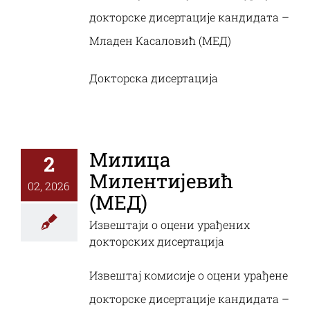
докторске дисертације кандидата –
Младен Касаловић (МЕД)
Докторска дисертација
Милица
2
Милентијевић
02, 2026
(МЕД)
Извештаји о оцени урађених
докторских дисертација
Извештај комисије о оцени урађене
докторске дисертације кандидата –