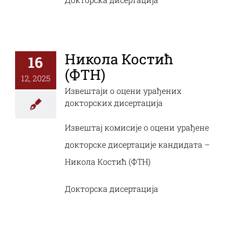
Никола Костић
16
(ФТН)
12, 2025
Извештаји о оцени урађених
докторских дисертација
Извештај комисије о оцени урађене
докторске дисертације кандидата –
Никола Костић (ФТН)
Докторска дисертација