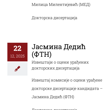
Милица Милентијевић (МЕД)
Докторска дисертација
Јасмина Дедић
22
(ФТН)
12, 2025
Извештаји о оцени урађених
докторских дисертација
Извештај комисије о оцени урађене
докторске дисертације кандидата –
Јасмина Дедић (ФТН)
Докторска дисертација