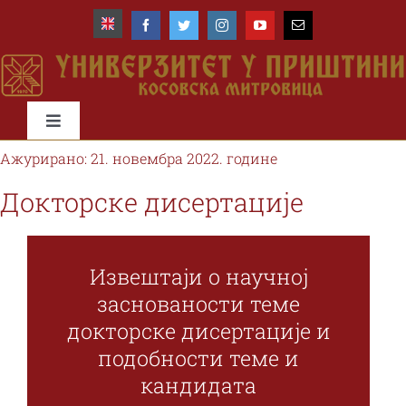
Skip
to
content
Toggle
Navigation
Ажурирано: 21. новембра 2022. године
Почетна
Докторске дисертације
Универзитет
Извештаји о научној
Факултети
заснованости теме
докторске дисертације и
Студије и студенти
подобности теме и
кандидата