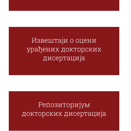
Наука и пројекти
Међународна сарадња
Извештаји о оцени
Алумни
урађених докторских
дисертација
Репозиторијум
докторских дисертација