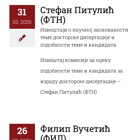
Стефан Питулић
31
(ФТН)
03, 2026
Извештаји о научној заснованости
теме докторске дисертације и
подобности теме и кандидата
Извештај комисије за оцену
подобности теме и кандидата за
израду докторске дисертације –
Стефан Питулић (ФТН)
Филип Вучетић
26
(ФИЛ)