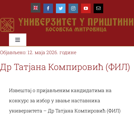
Skip
to
content
Toggle
Navigation
Објављено: 12. маја 2026. године
Почетна
Др Татјана Компировић (ФИЛ)
Универзитет
Извештај о пријављеним кандидатима на
Факултети
конкурс за избор у звање наставника
универзитета – Др Татјана Компировић (ФИЛ)
Студије и студенти