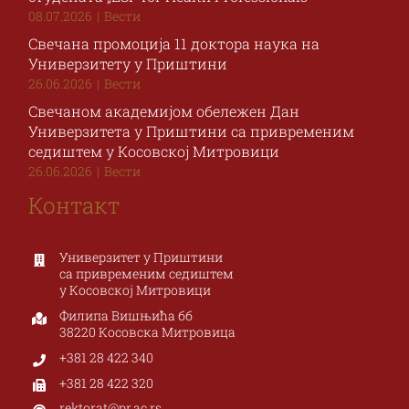
08.07.2026
|
Вести
Свечана промоција 11 доктора наука на
Универзитету у Приштини
26.06.2026
|
Вести
Свечаном академијом обележен Дан
Универзитета у Приштини са привременим
седиштем у Косовској Митровици
26.06.2026
|
Вести
Контакт
Универзитет у Приштини
са привременим седиштем
у Косовској Митровици
Филипа Вишњића бб
38220 Косовска Митровица
+381 28 422 340
+381 28 422 320
rektorat@pr.ac.rs