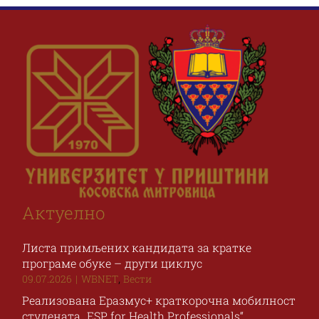
Наука и пројекти
Међународна сарадња
Алумни
Актуелно
Листа примљених кандидата за кратке
програме обуке – други циклус
,
09.07.2026
|
WBNET
Вести
Реализована Еразмус+ краткорочна мобилност
студената „ESP for Health Professionals“